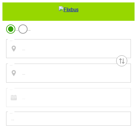
…
…
...
...
...
...